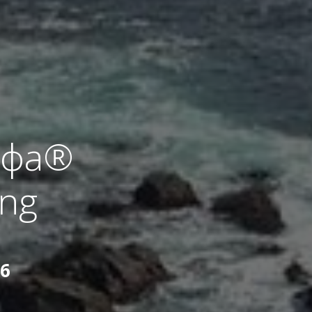
офа®
ing
26