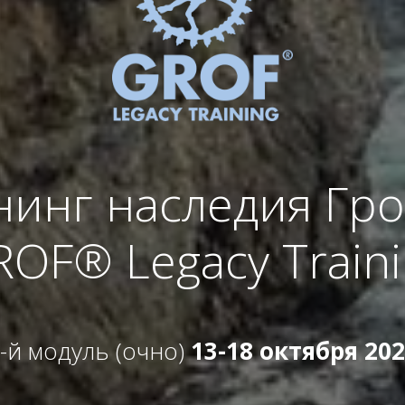
нинг наследия Гр
OF® Legacy Train
-й модуль (очно)
13-18 октября 20