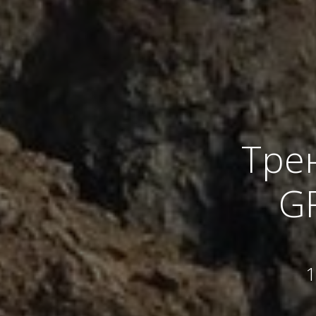
Тре
GR
1